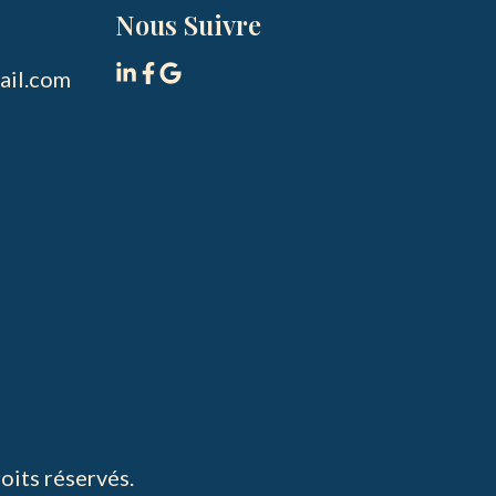
Nous Suivre
il.com

its réservés.