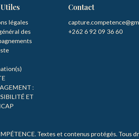
Utiles
Contact
ns légales
capture.competence@gma
général des
pagnements
ste
ation(s)
TE
AGEMENT :
SIBILITÉ ET
ICAP
ÉTENCE. Textes et contenus protégés. Tous dro