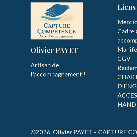
Liens 
Mentio
Cadre 
accom
Olivier PAYET
Manife
CGV
Artisan de 
Réclam
l'accompagnement !
CHAR
D’ENG
ACCES
HAND
©2026.
Olivier PAYET – CAPTURE COMP