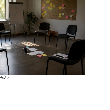
évèle