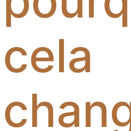
pourq
cela
chan