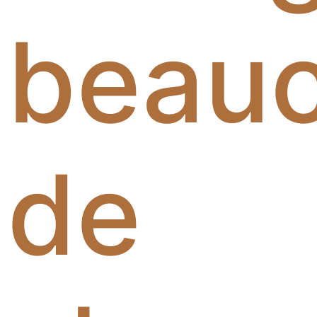
beau
de