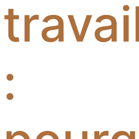
travai
: