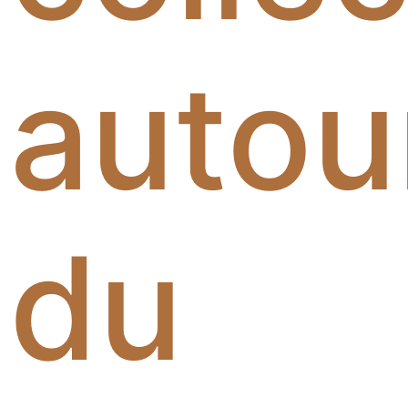
autou
du