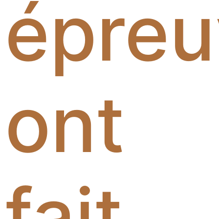
épreu
ont
fait