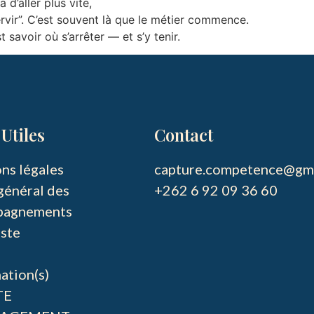
d’aller plus vite,
ervir”. C’est souvent là que le métier commence.
 savoir où s’arrêter — et s’y tenir.
Utiles
Contact
ns légales
capture.competence@gma
général des
pagnements
ste
ation(s)
TE