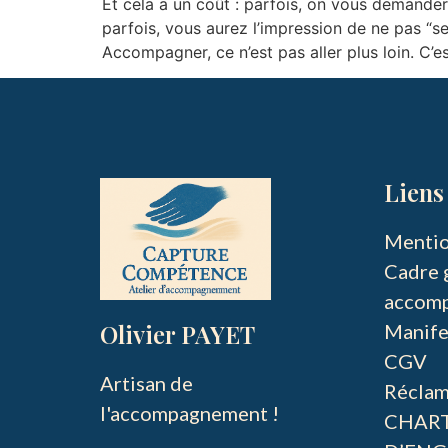
Et cela a un coût : parfois, on vous demandera 
parfois, vous aurez l’impression de ne pas “s
Accompagner, ce n’est pas aller plus loin. C’est
Liens 
Mentio
Cadre 
accom
Olivier PAYET
Manife
CGV
Artisan de 
Réclam
l'accompagnement !
CHAR